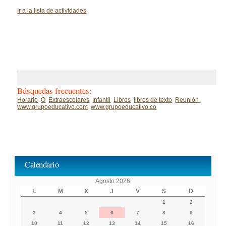
Ir a la lista de actividades
Búsquedas frecuentes:
Horario
O
Extraescolares
Infantil
Libros
libros de texto
Reunión
www.grupoeducativo.com
www.grupoeducativo.co
Calendario
Agosto 2026
L
M
X
J
V
S
D
1
2
3
4
5
6
7
8
9
10
11
12
13
14
15
16